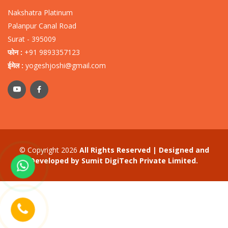
Nakshatra Platinum
Palanpur Canal Road
Surat - 395009
फोन :
+91 9893357123
ईमेल :
yogeshjoshi@gmail.com
© Copyright 2026
All Rights Reserved | Designed and
Developed by
Sumit DigiTech Private Limited.