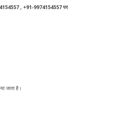
91-9974154557 , +91-9974154557 पर
या जाता है।